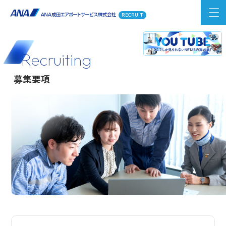
RECRUIT
Recruiting
募集要項