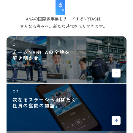
ANAの国際線事業をリードするNRTASは
さらなる高みへ。新たな時代を切り開きます。
01
チームNARITAの全貌を
解き明かせ。
02
次なるステージへ羽ばたく
社員の奮闘の物語。